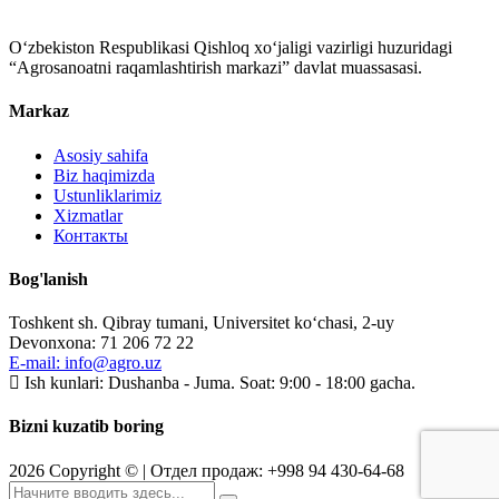
O‘zbekiston Respublikasi Qishloq xo‘jaligi vazirligi huzuridagi
“Agrosanoatni raqamlashtirish markazi” davlat muassasasi.
Markaz
Asosiy sahifa
Biz haqimizda
Ustunliklarimiz
Xizmatlar
Контакты
Bog'lanish
Toshkent sh. Qibray tumani, Universitet ko‘chasi, 2-uy
Devonxona: 71 206 72 22
E-mail: info@agro.uz
Ish kunlari: Dushanba - Juma. Soat: 9:00 - 18:00 gacha.
Bizni kuzatib boring
2026
Copyright © | Отдел продаж: +998 94 430-64-68