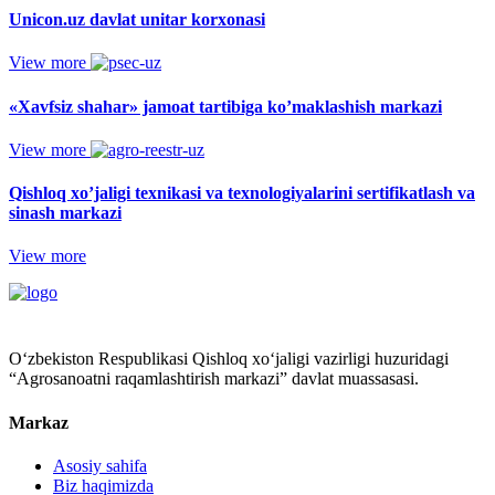
Unicon.uz davlat unitar korxonasi
View more
«Xavfsiz shahar» jamoat tartibiga ko’maklashish markazi
View more
Qishloq xo’jaligi texnikasi va texnologiyalarini sertifikatlash va
sinash markazi
View more
O‘zbekiston Respublikasi Qishloq xo‘jaligi vazirligi huzuridagi
“Agrosanoatni raqamlashtirish markazi” davlat muassasasi.
Markaz
Asosiy sahifa
Biz haqimizda